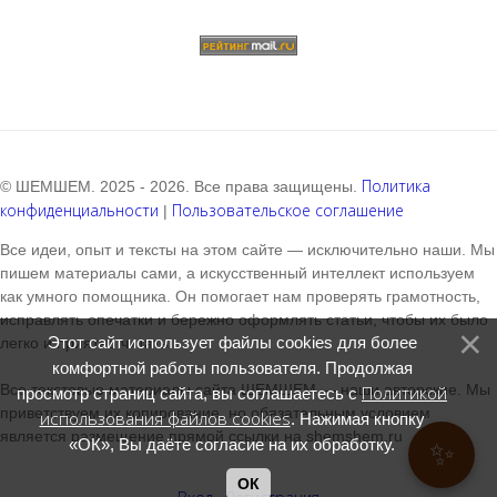
Политика
© ШЕМШЕМ. 2025 - 2026. Все права защищены.
конфиденциальности
Пользовательское соглашение
|
Все идеи, опыт и тексты на этом сайте — исключительно наши. Мы
пишем материалы сами, а искусственный интеллект используем
как умного помощника. Он помогает нам проверять грамотность,
исправлять опечатки и бережно оформлять статьи, чтобы их было
Этот сайт использует файлы cookies для более
легко и приятно читать.
комфортной работы пользователя. Продолжая
Все текстовые материалы сайта ШЕМШЕМ — наши авторские. Мы
Политикой
просмотр страниц сайта, вы соглашаетесь с
приветствуем их копирование, но обязательным условием
использования файлов cookies
. Нажимая кнопку
является размещение прямой ссылки на shemshem.ru
«ОК», Вы даёте согласие на их обработку.
✨
ОК