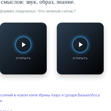
смыслов: звук, образ, знание.
формат погружения. Что включим сейчас?
КУЛИНАРНАЯ МАСТЕРСКАЯ:
МЕЖДУНАРОДНАЯ КУХНЯ:
ТЕХНИКИ И РЕЦЕПТЫ
ОЛИВИЯ ОРТИЗ
Лазанья с соусом
Ленивые голубцы
бешамель
Смотреть / Слушать
Смотреть / Слушать
ОТКРЫТЬ
ОТКРЫТЬ
околений в новом клипе Ирины Азарх и Цезаря Вильялобоса
вь