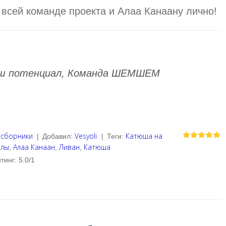
 всей команде проекта и Алаа Канаану лично!
ваш потенциал, Команда ШЕМШЕМ
 сборники
Vesyoli
Катюша на
|
Добавил
:
|
Теги
:
алы
Алаа Канаан
Ливан
Катюша
,
,
,
тинг
:
5.0
/
1