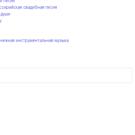
я песня
Ассирийская свадебная песня
 души
у
 нежная инструментальная музыка