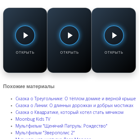
ДЕЖУРНЫЙ ПО КУХНЕ:
ГРУЗИНСКАЯ КУХНЯ:
МУЛЬТФИЛЬМЫ И
ПРАКТИЧЕСКИЕ
МАСТЕР-КЛАССЫ
АНИМАЦИЯ
РЕШЕНИЯ
ШЕФ-ПОВАРА ГЕОРГИЯ
Губка Боб в
ИОСАВА
Маринованная
бегах
Лобио. Сванская
скумбрия и
(мультфильм,
соль. Пирожки с
блинчики
2020)
зеленью
ячхеджон
ОТКРЫТЬ
ОТКРЫТЬ
ОТКРЫТЬ
Смотреть /
Смотреть /
Смотреть /
Слушать
Слушать
Слушать
Похожие материалы
Сказка о Треугольнике: О тёплом домике и верной крыше
Сказка о Линии: О длинных дорожках и добрых мостиках
Сказка о Квадратике, который хотел стать мячиком
Moonbug Kids TV
Мультфильм "Щенячий Патруль: Рождество"
Мультфильм "Зверополис 2"