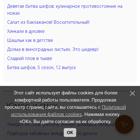
Девятая битва шефов: кулинарное противостояние на
ножах
Салат из баклажанов! Восхитительный!
Хинкали в духовке
Шашлык как в детстве
Долма в виноградных листьях. Это шедевр!
Сладкий плов в тыкве
Битва шефов, 5 сезон, 12 выпуск
Этот сайт использует файлы cookies для более
комфортной работы пользователя. Продолжая
Юмор и смех
Политикой
просмотр страниц сайта, вы соглашаетесь с
использования файлов cookies
. Нажимая кнопку
«ОК», Вы даёте согласие на их обработку.
✨
Анекдот из слов: учитель, ученик, домашка, пятёрка
ОК
Подборка забавных анекдотов про деньги