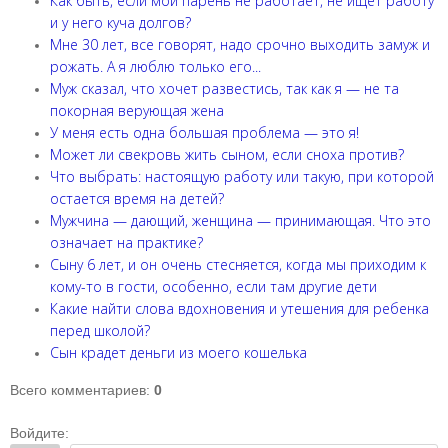
Как быть, если мой парень не работает, не ищет работу
и у него куча долгов?
Мне 30 лет, все говорят, надо срочно выходить замуж и
рожать. А я люблю только его...
Муж сказал, что хочет развестись, так как я — не та
покорная верующая жена
У меня есть одна большая проблема — это я!
Может ли свекровь жить сыном, если сноха против?
Что выбрать: настоящую работу или такую, при которой
остается время на детей?
Мужчина — дающий, женщина — принимающая. Что это
означает на практике?
Сыну 6 лет, и он очень стесняется, когда мы приходим к
кому-то в гости, особенно, если там другие дети
Какие найти слова вдохновения и утешения для ребенка
перед школой?
Сын крадет деньги из моего кошелька
Всего комментариев
:
0
Войдите: