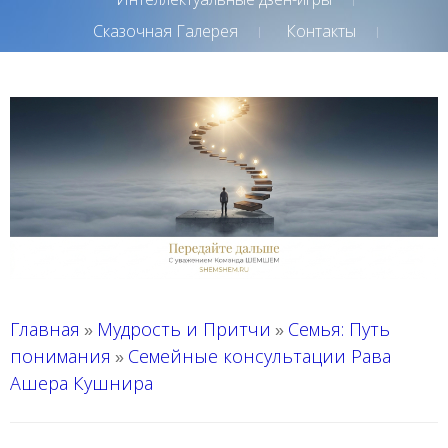
Сказочная Галерея
Контакты
Главная
Мудрость и Притчи
Семья: Путь
»
»
понимания
Семейные консультации Рава
»
Ашера Кушнира