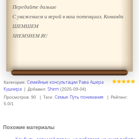
Передайте дальше
С уважением и верой в ваш потенциал, Команда
ШЕМШЕМ
SHEMSHEM.RU
Семейные консультации Рава Ашера
Категория
:
Кушнира
Shem
|
Добавил
:
(2025-09-04)
Семья: Путь понимания
Просмотров
:
90
|
Теги
:
|
Рейтинг
:
5.0
/
1
Похожие материалы