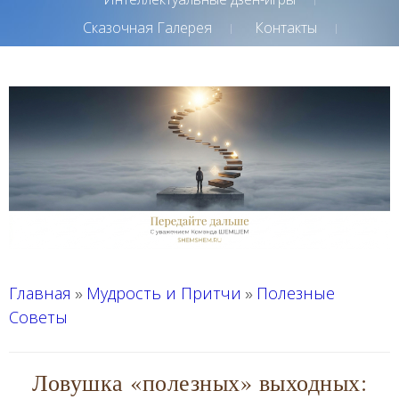
Сказочная Галерея
Контакты
Главная
Мудрость и Притчи
Полезные
»
»
Советы
Ловушка «полезных» выходных: