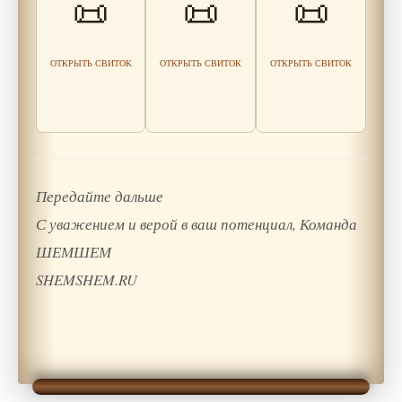
📜
📜
📜
отношений с
поражении
социальный
людьми
статус
Читать
Читать
Читать
мудрость
ОТКРЫТЬ СВИТОК
ОТКРЫТЬ СВИТОК
ОТКРЫТЬ СВИТОК
мудрость
мудрость
Передайте дальше
С уважением и верой в ваш потенциал, Команда
ШЕМШЕМ
SHEMSHEM.RU