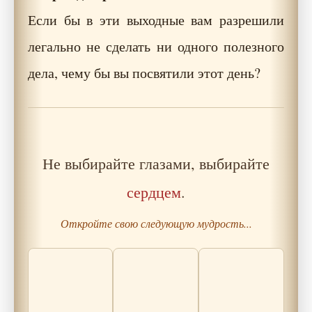
Если бы в эти выходные вам разрешили
легально не сделать ни одного полезного
дела, чему бы вы посвятили этот день?
Не выбирайте глазами, выбирайте
сердцем
.
Откройте свою следующую мудрость...
Как климат в
Советы по
Старый Путник
семье влияет на
построению
и Юноша: О
твой